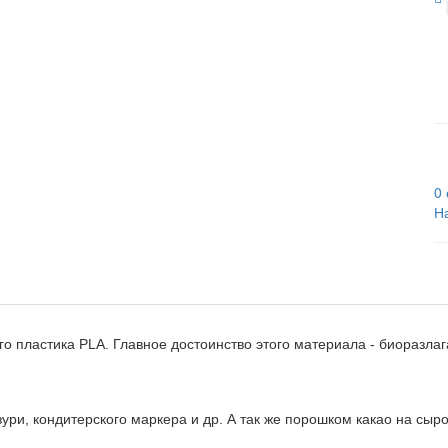
0
Н
го пластика PLA. Главное достоинство этого материала - биоразла
ри, кондитерского маркера и др. А так же порошком какао на сыром