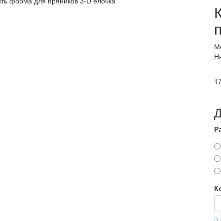
М
Н
17
Д
Р
К