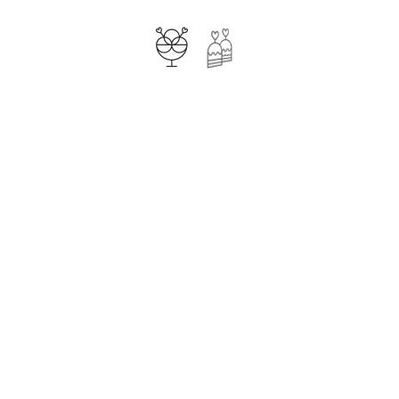
ТРАФАРЕТ "ЛЮБОВЬ"
Формат трафарета А5. Размер рисунков до
9 см.Трафарет можно использовать для
нанесения рисунка ..
105.00 руб.