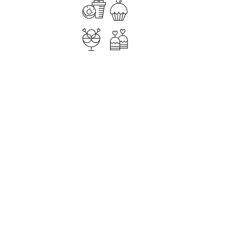
ОПИСАНИЕ
ХАРАКТЕРИСТИКИ
ОТЗЫВОВ (0)
Формат трафарета А5.
Трафарет можно использовать для нанесения рисунка на
пряник, печенье, торты и другие кондитерские изделия.
Нанести рисунок можно с помощью аэрографа, глазури,
кондитерского маркера и др.
Материал - ПВХ-пленка (прозрачная, цветная), 180 мкм.
Перед использованием промойте трафарет теплой водой.
Обращайтесь бережно с мелкими деталями. Не мыть в
посудомоечной машине, не тереть полотенцем.